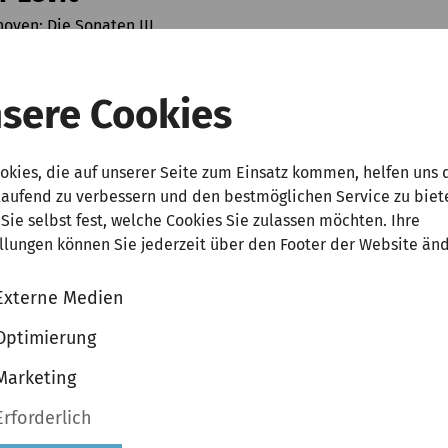
oven: Die Sonaten III
Was bedeutet Abo+?
ckets kaufen
Abo+ Tickets
sere Cookies
00 | 75,00 | 63,00 | 42,00 | 26,00  zzgl. VVK
okies, die auf unserer Seite zum Einsatz kommen, helfen uns 
laufend zu verbessern und den bestmöglichen Service zu biet
Sie selbst fest, welche Cookies Sie zulassen möchten. Ihre
llungen können Sie jederzeit über den Footer der Website än
Externe Medien
ag, 23. Oktober 2027 | 19:30 Uhr
|
Laeiszhalle, Großer Saal
Optimierung
r Levit
Marketing
oven: Die Sonaten VI
Erforderlich