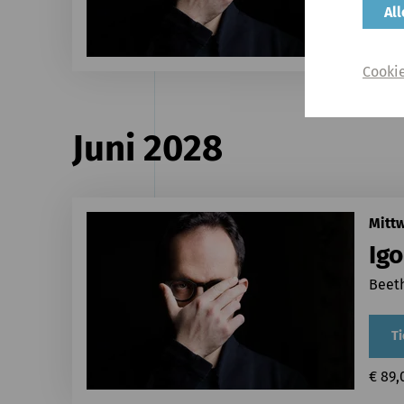
Ti
Al
€ 89,
Cooki
Juni 2028
Mittw
Igo
Beeth
Ti
€ 89,