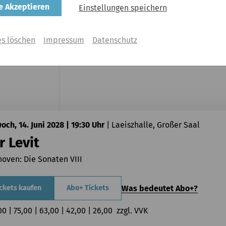
Was bedeutet Abo+?
ckets kaufen
Abo+ Tickets
le Akzeptieren
Einstellungen speichern
00 | 75,00 | 63,00 | 42,00 | 26,00  zzgl. VVK
es löschen
Impressum
Datenschutz
och, 14. Juni 2028 | 19:30 Uhr
|
Laeiszhalle, Großer Saal
r Levit
oven: Die Sonaten VIII
Was bedeutet Abo+?
ckets kaufen
Abo+ Tickets
00 | 75,00 | 63,00 | 42,00 | 26,00  zzgl. VVK