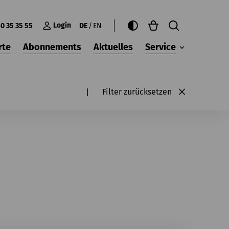
Login
0 35 35 55
DE
EN
rte
Abonnements
Aktuelles
Service
Filter zurücksetzen