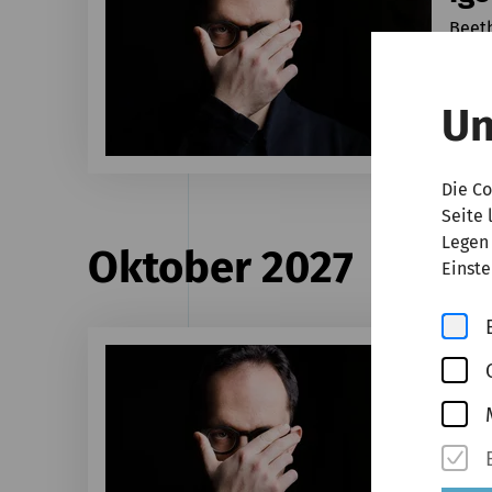
Beeth
Ti
Un
€ 89,
Die Co
Seite 
Legen 
Oktober 2027
Einste
Samst
Igo
Beeth