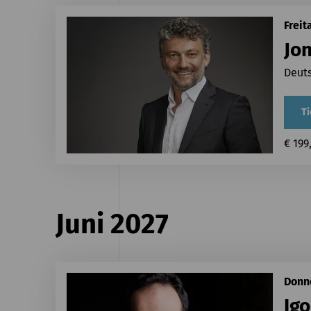
Freit
Jo
​Deut
Ti
€ 199
Juni 2027
Donne
Igo