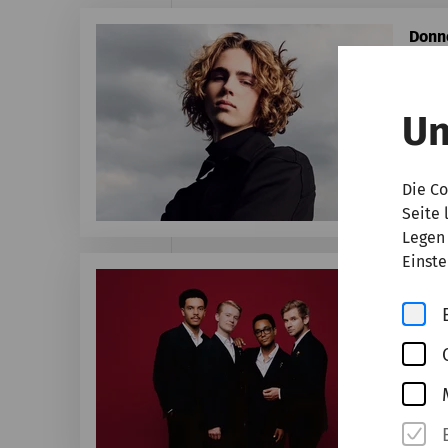
Donne
Ju
Klav
Un
Ti
Die Co
€ 52,
Seite 
Legen 
Einste
Monta
Ge
The C
Ti