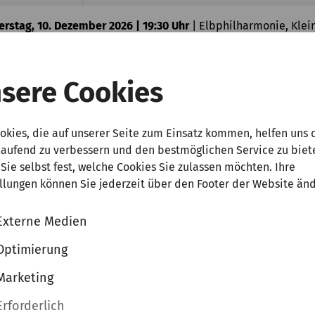
rstag, 10. Dezember 2026 | 19:30 Uhr
|
Elbphilharmonie, Klei
stus Eichhorn
ierabend
sere Cookies
Was bedeutet Abo+?
ckets kaufen
Abo+ Tickets
okies, die auf unserer Seite zum Einsatz kommen, helfen uns 
00 | 42,00 | 31,00 | 16,00  zzgl. VVK
laufend zu verbessern und den bestmöglichen Service zu biet
Sie selbst fest, welche Cookies Sie zulassen möchten. Ihre
llungen können Sie jederzeit über den Footer der Website än
g, 14. Dezember 2026 | 19:30 Uhr
|
Elbphilharmonie, Kleiner 
rman Gents
Externe Medien
olours of Christmas
Optimierung
Marketing
Was bedeutet Abo+?
ckets kaufen
Abo+ Tickets
Erforderlich