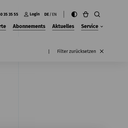
Login
0 35 35 55
DE
EN
rte
Abonnements
Aktuelles
Service
Filter zurücksetzen