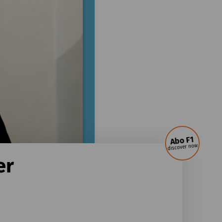
Abo F1
discover now
er