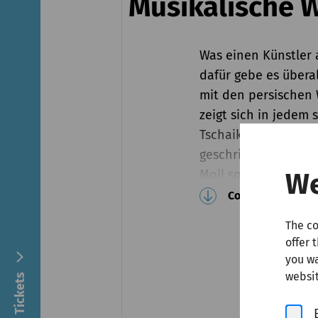
Musikalische 
Was einen Künstler a
dafür gebe es überal
mit den persischen 
zeigt sich in jedem
Tschaikowskys Cello
geschriebenen und s
Moll sowie den be
We
An der Grenze von 
Continue reading
Seine fünfte Sinfon
The co
Trauermarsch-Eröffn
offer 
Meisterwerk eine Re
you wa
beim WDR Sinfonieo
websit