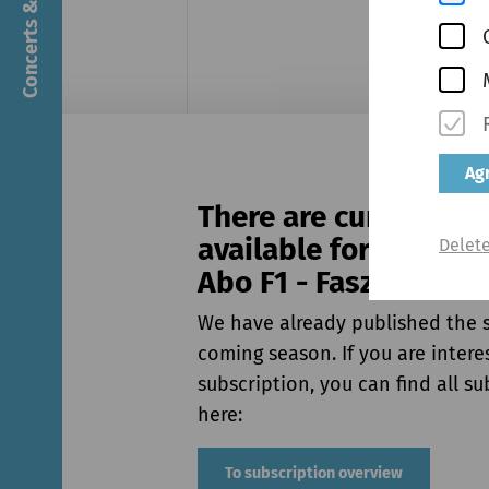
Concerts & Tickets
Agr
There are currently n
available for the cur
Delete
Abo F1 - Faszination 
We have already published the s
coming season. If you are intere
subscription, you can find all su
here:
To subscription overview