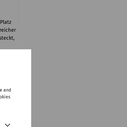
 Platz
reicher
steckt,
avier
ne in d-
mantik.
ahler.
te and
ookies
ist