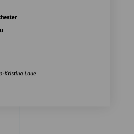
chester
ru
a-Kristina Laue