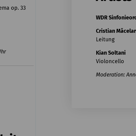
ema op. 33
WDR Sinfonieor
Cristian Măcela
Leitung
Uhr
Kian Soltani
Violoncello
Moderation:
Ann