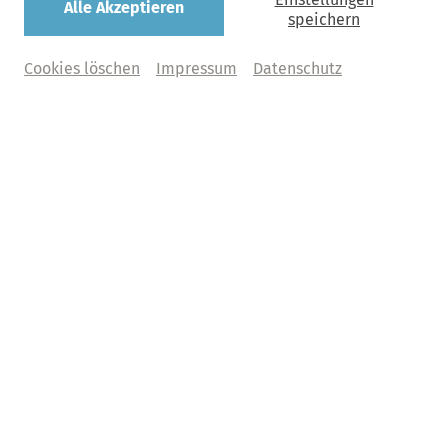
Alle Akzeptieren
speichern
© Marco Borelli
Cookies löschen
Impressum
Datenschutz
Abo D
Große Stimmen
Vokale Höhenflüge
Für das Abo D - Große Stimmen der laufenden Saison
sind momentan keine Karten mehr buchbar.
Die Abonnements der kommenden Saison haben wir
bereits veröffentlicht. Wenn Sie sich für ein ProArte-
Abonnement interessieren, finden Sie hier alle Abos
auf einen Blick:
Zur Abonnementübersicht