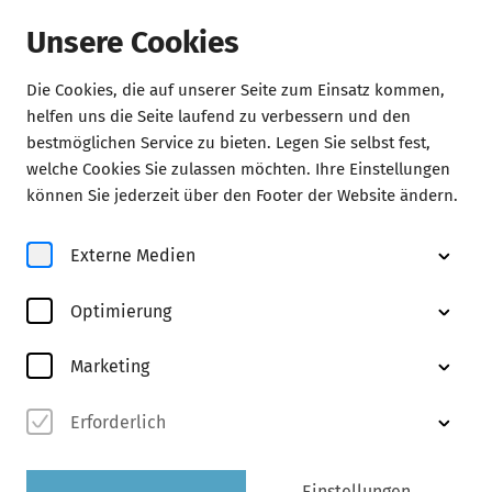
Unsere Cookies
Die Cookies, die auf unserer Seite zum Einsatz kommen,
helfen uns die Seite laufend zu verbessern und den
bestmöglichen Service zu bieten. Legen Sie selbst fest,
welche Cookies Sie zulassen möchten. Ihre Einstellungen
10 Jahre Elbphilharmonie - wir gratulieren!
können Sie jederzeit über den Footer der Website ändern.
Die besten Orchester zu Gast
bei ProArte
Externe Medien
Mehr Infos und Tickets hier!
Optimierung
Marketing
Erforderlich
Einstellungen