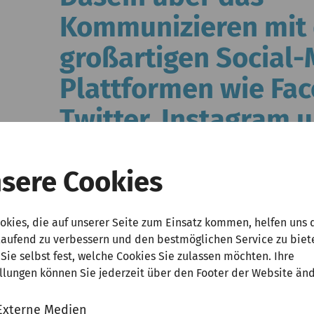
Kommunizieren mit
großartigen Social-
Plattformen wie Fa
Twitter, Instagram 
YouTube.
sere Cookies
Ray Chen
okies, die auf unserer Seite zum Einsatz kommen, helfen uns 
laufend zu verbessern und den bestmöglichen Service zu biet
, wie viele tausend Menschen den Kanälen von Ray C
Sie selbst fest, welche Cookies Sie zulassen möchten. Ihre
se mit ihm – und der klassischen Musik – in Kontakt 
llungen können Sie jederzeit über den Footer der Website än
eiger nimmt seine Botschafterrolle sehr ernst. Mit klar
iner ordentlichen Portion Humor gelingt es Ray Chen,
Externe Medien