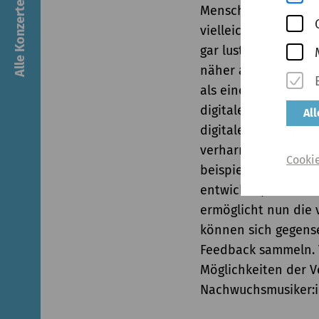
Alle Konzerte & Tickets
Menschen anzuspreche
vielleicht sogar sk
gar lustig Seite die
näher an die Musik h
als eine aussterben
digitalen Vernetzung
Al
digitale Entwicklun
verharren. Doch Ray
Cooki
beispielsweise den K
entwickelt, um die 
ermöglicht nun die 
können sich gegense
Feedback sammeln. 
Möglichkeiten der V
Nachwuchsmusiker:in