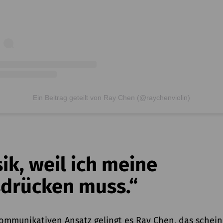
Ein Beitrag geteilt von Ray Chen (@raychenviolin)
ik, weil ich meine
drücken muss.“
ommunikativen Ansatz gelingt es Ray Chen, das schei