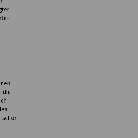
r
gter
rte-
nnen,
r die
ich
llen
n schon