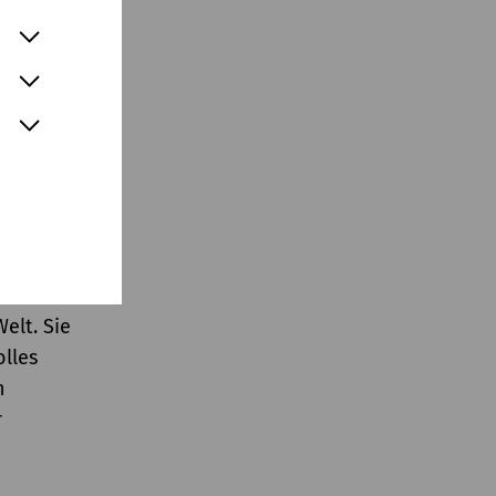
r
rte oder
immer
r ist,
ten der
ürde die
nglich
rn –
elt. Sie
lles
n
r