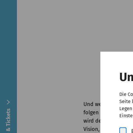
Un
Die Co
Seite 
Und wenn man sieht
Legen 
folgen und über die
Einste
wird deutlich: Der G
Vision, aber auch e