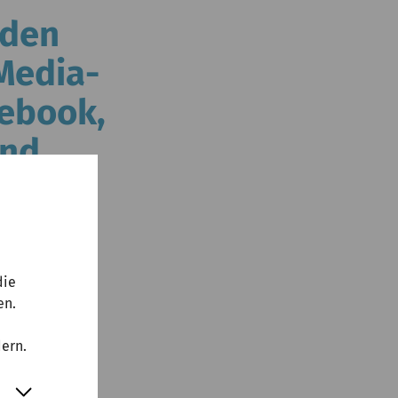
 den
Media-
cebook,
und
die
en.
hen
kommen,
dern.
er