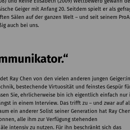
08) und Reine Elisabeth (2009) Wettbewerb gewann de
ische Geiger mit Anfang 20. Seitdem spielt er als gefra
uften Sälen auf der ganzen Welt – und seit seinem ProA
ig auch bei uns.
ommunikator.“
det Ray Chen von den vielen anderen jungen Geiger:i
echnik, bestechende Virtuosität und feinstes Gespür fü
sen Sie, ehrlicherweise bin ich eigentlich einfach nur 
ängst in einem Interview. Das trifft zu – und zwar auf a
um ein anderer Solist seiner Generation hat Ray Che
onnen, alle ihm zur Verfügung stehenden
e intensiv zu nutzen. Für ihn beschränkt sich das