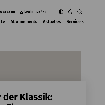
Login
0 35 35 55
DE
EN
rte
Abonnements
Aktuelles
Service
 der Klassik: