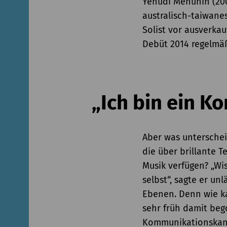
Yehudi Menuhin (20
australisch-taiwanes
Solist vor ausverka
Debüt 2014 regelmäß
„Ich bin ein K
Aber was unterschei
die über brillante T
Musik verfügen? „Wis
selbst“, sagte er unl
Ebenen. Denn wie ka
sehr früh damit beg
Kommunikationskanäl