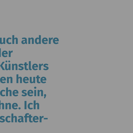
auch andere
der
Künstlers
ten heute
che sein,
hne. Ich
schafter-