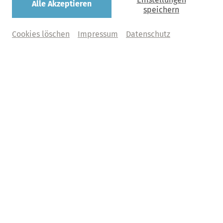
Alle Akzeptieren
speichern
Cookies löschen
Impressum
Datenschutz
Das ProArte-Wintermärchen
2026
in der Elbphilharmonie