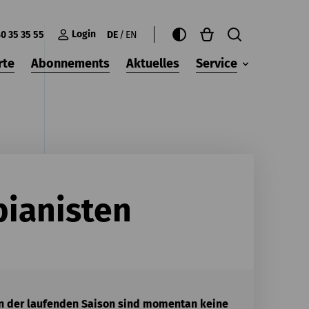
Login
0 35 35 55
DE
EN
rte
Abonnements
Aktuelles
Service
pianisten
ten der laufenden Saison sind momentan keine