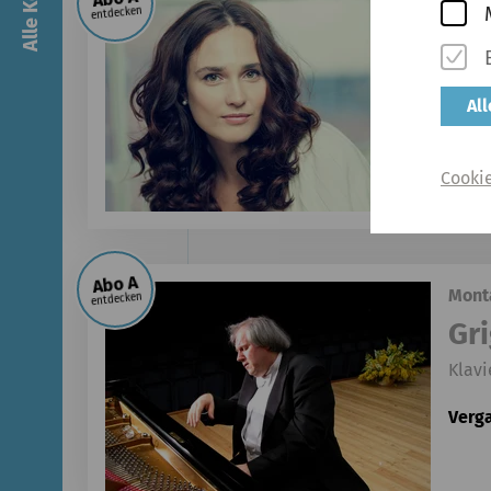
Diens
entdecken
An
Werk
Al
Verg
Cooki
Abo A
Monta
entdecken
Gr
Klav
Verg