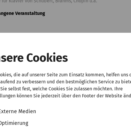
 für Klavier von Schubert, Brahms, Chopin u.a.
angene Veranstaltung
sere Cookies
g, 16. Februar 2026 | 19:30 Uhr
|
Laeiszhalle, Großer Saal
 András Schiff
okies, die auf unserer Seite zum Einsatz kommen, helfen uns 
ierabend
laufend zu verbessern und den bestmöglichen Service zu biet
Sie selbst fest, welche Cookies Sie zulassen möchten. Ihre
angene Veranstaltung
llungen können Sie jederzeit über den Footer der Website än
Externe Medien
Optimierung