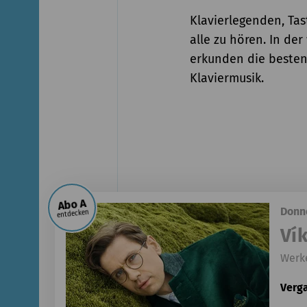
Klavierlegenden, Tas
alle zu hören. In de
erkunden die besten
Klaviermusik.
Abo A
Donne
entdecken
Ví
Werk
Verg