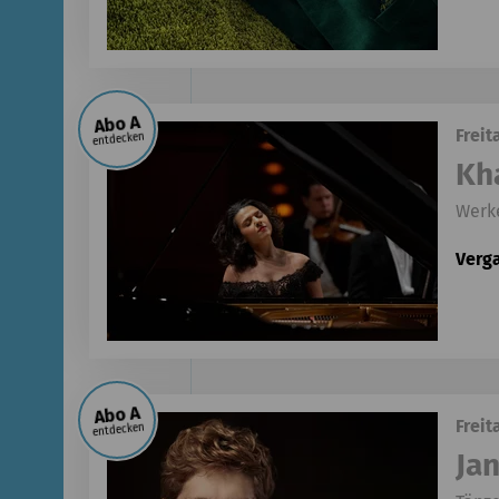
Abo A
Freit
entdecken
Kha
Werke
Verg
Abo A
Freit
entdecken
Jan