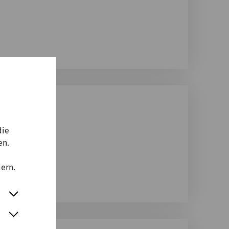
die
en.
dern.