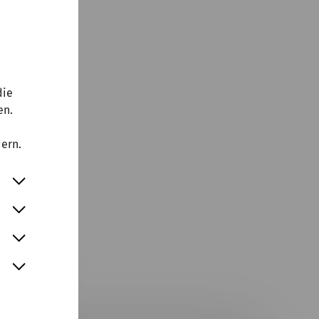
gen.
as
rst am
n, dass
die
se am
en.
er und
die
dern.
t. Wir
dlich