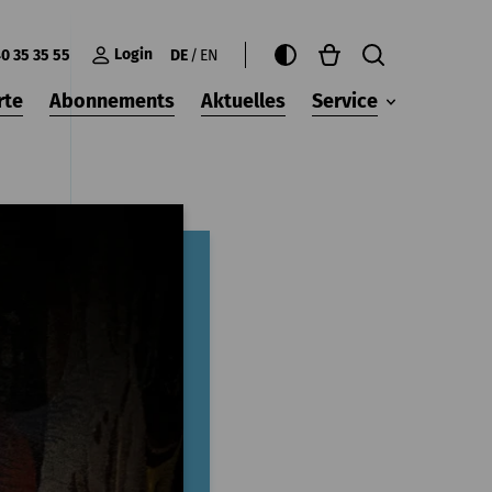
Login
0 35 35 55
DE
EN
rte
Abonnements
Aktuelles
Service