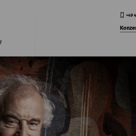
+49 4
Konze
f