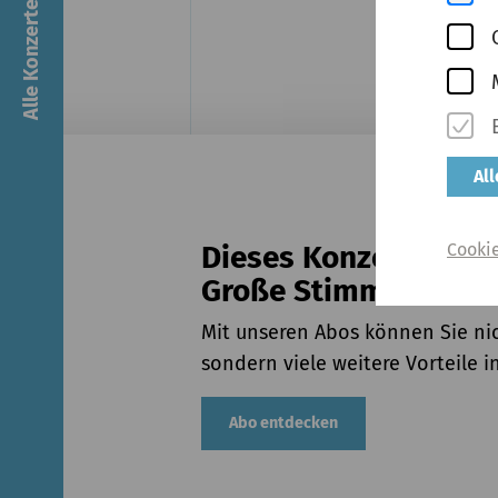
Alle Konzerte & Tickets
Al
Cooki
Dieses Konzert ist a
Große Stimmen buch
Mit unseren Abos können Sie nic
sondern viele weitere Vorteile 
Abo entdecken