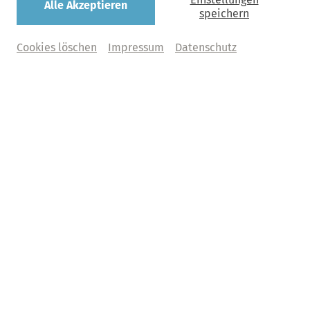
Alle Akzeptieren
speichern
Cookies löschen
Impressum
Datenschutz
Mittwoch, 02. September 2026 | 20:00 Uhr
Elbphilharmonie, Großer Saal
Pittsburgh Symphony Orchestra
Manfred Honeck | Augustin Hadelich
Was bedeutet Abo+?
Tickets kaufen
Abo+ Tickets
€ 170,00 | 146,00 | 128,00 | 97,00 | 
33,00
  zzgl. VVK
Abo B
entdecken