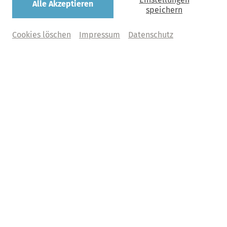
Alle Akzeptieren
speichern
Cookies löschen
Impressum
Datenschutz
Mit diesem Mann hat sie sich etwas eingehandelt. Das
war der jungen
Alma Schindler
durchaus bewusst, als sie
den Heiratsantrag von
Gustav Mahler
annahm: Für seine
künstlerische Kompromisslosigkeit bekannt, hatte der